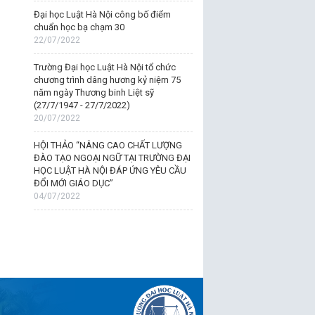
Đại học Luật Hà Nội công bố điểm
chuẩn học bạ chạm 30
22/07/2022
Trường Đại học Luật Hà Nội tổ chức
chương trình dâng hương kỷ niệm 75
năm ngày Thương binh Liệt sỹ
(27/7/1947 - 27/7/2022)
20/07/2022
HỘI THẢO “NÂNG CAO CHẤT LƯỢNG
ĐÀO TẠO NGOẠI NGỮ TẠI TRƯỜNG ĐẠI
HỌC LUẬT HÀ NỘI ĐÁP ỨNG YÊU CẦU
ĐỔI MỚI GIÁO DỤC”
04/07/2022