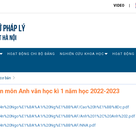
VIDEO
 pháp lý
T HÀ NỘI
HOẠT ĐỘNG CHI BỘ ĐẢNG
NGHIÊN CỨU KHOA HỌC
HOẠT ĐỘNG 
cơ bản
hần môn Anh văn học kì 1 năm học 2022-2023
%B4n%20Ngo%E1%BA%A1i%20Ng%E1%BB%AF/Cao%20h%E1%BB%8Dc.pdf
%B4n%20Ngo%E1%BA%A1i%20Ng%E1%BB%AF/Anh%201%2C%20Anh%202.pdf
%B4n%20Ngo%E1%BA%A1i%20Ng%E1%BB%AF/NNA.pdf