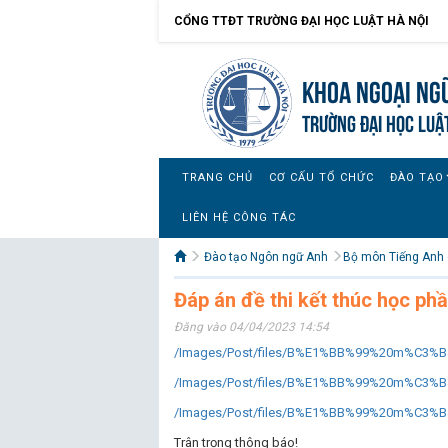
CỔNG TTĐT TRƯỜNG ĐẠI HỌC LUẬT HÀ NỘI
Khoa Ngoại ngữ
TRƯỜNG ĐẠI HỌC LUẬ
TRANG CHỦ
CƠ CẤU TỔ CHỨC
ĐÀO TẠO
LIÊN HỆ CÔNG TÁC
Đào tạo Ngôn ngữ Anh
Bộ môn Tiếng Anh 
Đáp án đề thi kết thúc học p
Đăng vào 04/04/2023 14:54
/Images/Post/files/B%E1%BB%99%20m%C3
/Images/Post/files/B%E1%BB%99%20m%C3
/Images/Post/files/B%E1%BB%99%20m%C3
Trân trọng thông báo!