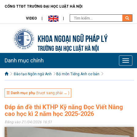
CỔNG TTĐT TRƯỜNG ĐẠI HỌC LUẬT HÀ NỘI
VIDEO
Khoa Ngoại ngữ pháp lý
TRƯỜNG ĐẠI HỌC LUẬT HÀ NỘI
Danh mục chính
Toggle
naviga
Đào tạo Ngôn ngữ Anh
Bộ môn Tiếng Anh cơ bản
☰ Danh mục phụ
(trượt sang phải → )
Đáp án đề thi KTHP Kỹ năng Đọc Viết Nâng
cao học kì 2 năm học 2025-2026
Đăng vào 21/04/2026 16:51