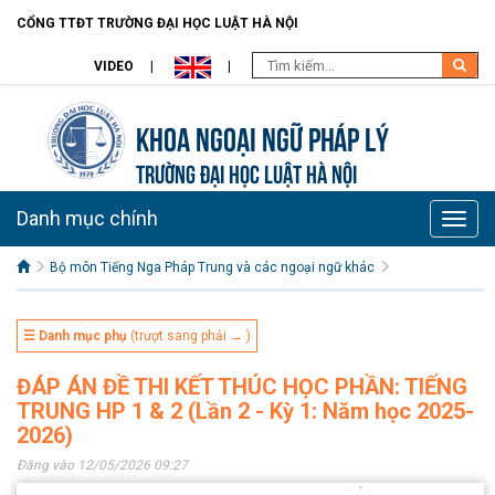
CỔNG TTĐT TRƯỜNG ĐẠI HỌC LUẬT HÀ NỘI
VIDEO
Khoa Ngoại ngữ pháp lý
TRƯỜNG ĐẠI HỌC LUẬT HÀ NỘI
Danh mục chính
Toggle
naviga
Bộ môn Tiếng Nga Pháp Trung và các ngoại ngữ khác
☰ Danh mục phụ
(trượt sang phải → )
ĐÁP ÁN ĐỀ THI KẾT THÚC HỌC PHẦN: TIẾNG
TRUNG HP 1 & 2 (Lần 2 - Kỳ 1: Năm học 2025-
2026)
Đăng vào 12/05/2026 09:27