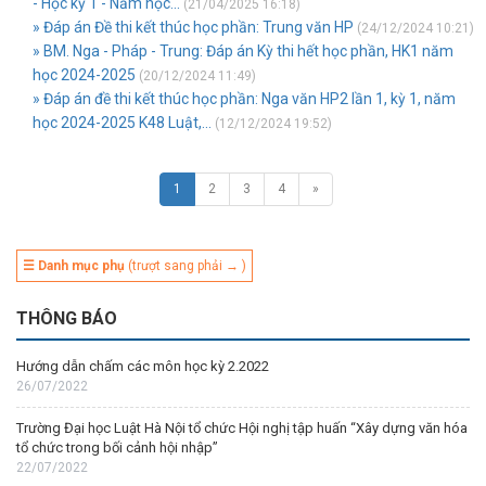
- Học kỳ 1 - Năm học...
(21/04/2025 16:18)
» Đáp án Đề thi kết thúc học phần: Trung văn HP
(24/12/2024 10:21)
» BM. Nga - Pháp - Trung: Đáp án Kỳ thi hết học phần, HK1 năm
học 2024-2025
(20/12/2024 11:49)
» Đáp án đề thi kết thúc học phần: Nga văn HP2 lần 1, kỳ 1, năm
học 2024-2025 K48 Luật,...
(12/12/2024 19:52)
1
2
3
4
»
☰ Danh mục phụ
(trượt sang phải → )
THÔNG BÁO
Hướng dẫn chấm các môn học kỳ 2.2022
26/07/2022
Trường Đại học Luật Hà Nội tổ chức Hội nghị tập huấn “Xây dựng văn hóa
tổ chức trong bối cảnh hội nhập”
22/07/2022