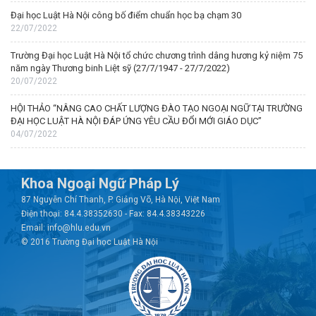
Đại học Luật Hà Nội công bố điểm chuẩn học bạ chạm 30
22/07/2022
Trường Đại học Luật Hà Nội tổ chức chương trình dâng hương kỷ niệm 75
năm ngày Thương binh Liệt sỹ (27/7/1947 - 27/7/2022)
20/07/2022
HỘI THẢO “NÂNG CAO CHẤT LƯỢNG ĐÀO TẠO NGOẠI NGỮ TẠI TRƯỜNG
ĐẠI HỌC LUẬT HÀ NỘI ĐÁP ỨNG YÊU CẦU ĐỔI MỚI GIÁO DỤC”
04/07/2022
Khoa Ngoại Ngữ Pháp Lý
87 Nguyễn Chí Thanh, P. Giảng Võ, Hà Nội, Việt Nam
Điện thoại: 84.4.38352630 - Fax: 84.4.38343226
Email: info@hlu.edu.vn
© 2016 Trường Đại học Luật Hà Nội