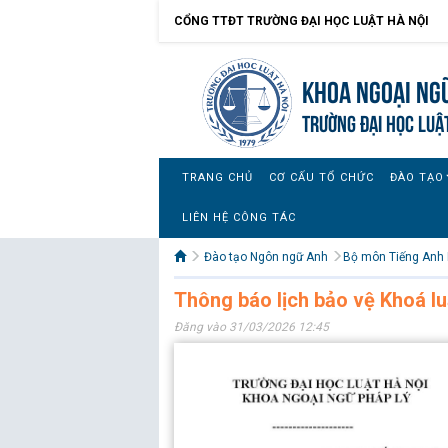
CỔNG TTĐT TRƯỜNG ĐẠI HỌC LUẬT HÀ NỘI
Khoa Ngoại ngữ
TRƯỜNG ĐẠI HỌC LUẬ
TRANG CHỦ
CƠ CẤU TỔ CHỨC
ĐÀO TẠO
LIÊN HỆ CÔNG TÁC
Đào tạo Ngôn ngữ Anh
Bộ môn Tiếng Anh 
Thông báo lịch bảo vệ Khoá l
Đăng vào 31/03/2026 12:45