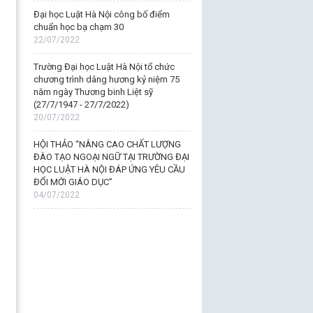
Đại học Luật Hà Nội công bố điểm
chuẩn học bạ chạm 30
22/07/2022
Trường Đại học Luật Hà Nội tổ chức
chương trình dâng hương kỷ niệm 75
năm ngày Thương binh Liệt sỹ
(27/7/1947 - 27/7/2022)
20/07/2022
HỘI THẢO “NÂNG CAO CHẤT LƯỢNG
ĐÀO TẠO NGOẠI NGỮ TẠI TRƯỜNG ĐẠI
HỌC LUẬT HÀ NỘI ĐÁP ỨNG YÊU CẦU
ĐỔI MỚI GIÁO DỤC”
04/07/2022