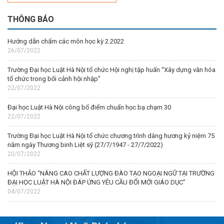
THÔNG BÁO
Hướng dẫn chấm các môn học kỳ 2.2022
26/07/2022
Trường Đại học Luật Hà Nội tổ chức Hội nghị tập huấn “Xây dựng văn hóa
tổ chức trong bối cảnh hội nhập”
22/07/2022
Đại học Luật Hà Nội công bố điểm chuẩn học bạ chạm 30
22/07/2022
Trường Đại học Luật Hà Nội tổ chức chương trình dâng hương kỷ niệm 75
năm ngày Thương binh Liệt sỹ (27/7/1947 - 27/7/2022)
20/07/2022
HỘI THẢO “NÂNG CAO CHẤT LƯỢNG ĐÀO TẠO NGOẠI NGỮ TẠI TRƯỜNG
ĐẠI HỌC LUẬT HÀ NỘI ĐÁP ỨNG YÊU CẦU ĐỔI MỚI GIÁO DỤC”
04/07/2022