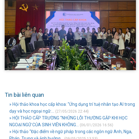
Tin bài liên quan
» Hội thảo khoa học cấp khoa: “Ứng dụng trí tuệ nhân tạo AI trong
dạy và học ngoại ngữ:...
(27/05/2026 22:44)
» HỘI THẢO CẤP TRƯỜNG “NHỮNG LỖI THƯỜNG GẶP KHI HỌC
NGOẠI NGỮ CỦA SINH VIÊN KHÔNG...
(06/01/2026 16:56)
» Hội thảo “Đặc điểm về ngữ pháp trong các ngôn ngữ Anh, Nga,
Pháp, Trung và ảnh hưởng...
(09/05/2025 13:53)