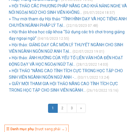
» HỘI THẢO CÁC PHƯƠNG PHÁP NÂNG CAO KHẢ NĂNG NGHE VÀ
NÓI NGOẠI NGỮ CHO SINH VIÊN KHÔNG...
(05/07/2024 18:57)
» Thư mời tham dự Hội thảo "TÌNH HÌNH DẠY VÀ HỌC TIẾNG ANH
CHUYÊN NGÀNH PHÁP LÝ TẠI...
(22/10/2023 07:48)
» Hội thảo khoa học cấp khoa “Sử dụng các trò chơi trong giảng
dạy ngoại ngữ”
(04/10/2023 12:55)
» Hội thảo: GIẢNG DẠY CÁC MÔN LÝ THUYẾT NGÀNH CHO SINH
VIÊN NGÀNH NGÔN NGỮ ANH TẠI...
(02/07/2023 19:01)
» Hội thảo: ẢNH HƯỞNG CỦA YẾU TỐ LIÊN VĂN HÓA ĐẾN HOẠT
ĐỘNG DẠY VÀ HỌC NGOẠI NGỮ TẠI...
(28/12/2022 14:03)
» HỘI THẢO "NÂNG CAO TÍNH TÍCH CỰC TRONG HỌC TẬP CHO
SINH VIÊN NGÀNH NGÔN NGỮ ANH -...
(03/11/2022 13:24)
» GIẤY MỜI THAM GIA HỘI THẢO NÂNG CAO TÍNH TÍCH CỰC
TRONG HỌC TẬP CHO SINH VIÊN NGÀNH...
(26/10/2022 15:16)
1
2
3
»
☰ Danh mục phụ
(trượt sang phải → )