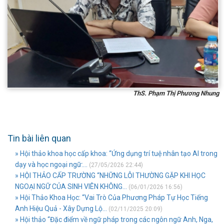
ThS. Phạm Thị Phương Nhung
Tin bài liên quan
» Hội thảo khoa học cấp khoa: “Ứng dụng trí tuệ nhân tạo AI trong
dạy và học ngoại ngữ:...
(27/05/2026 22:44)
» HỘI THẢO CẤP TRƯỜNG “NHỮNG LỖI THƯỜNG GẶP KHI HỌC
NGOẠI NGỮ CỦA SINH VIÊN KHÔNG...
(06/01/2026 16:56)
» Hội Thảo Khoa Học: “Vai Trò Của Phương Pháp Tự Học Tiếng
Anh Hiệu Quả - Xây Dựng Lộ...
(02/11/2025 20:09)
» Hội thảo “Đặc điểm về ngữ pháp trong các ngôn ngữ Anh, Nga,