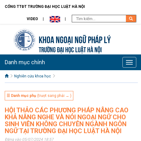
CỔNG TTĐT TRƯỜNG ĐẠI HỌC LUẬT HÀ NỘI
VIDEO
Khoa Ngoại ngữ pháp lý
TRƯỜNG ĐẠI HỌC LUẬT HÀ NỘI
Danh mục chính
Toggle
naviga
Nghiên cứu khoa học
☰ Danh mục phụ
(trượt sang phải → )
HỘI THẢO CÁC PHƯƠNG PHÁP NÂNG CAO
KHẢ NĂNG NGHE VÀ NÓI NGOẠI NGỮ CHO
SINH VIÊN KHÔNG CHUYÊN NGÀNH NGÔN
NGỮ TẠI TRƯỜNG ĐẠI HỌC LUẬT HÀ NỘI
Đăng vào 05/07/2024 18:57