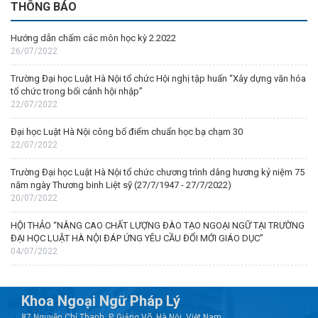
THÔNG BÁO
Hướng dẫn chấm các môn học kỳ 2.2022
26/07/2022
Trường Đại học Luật Hà Nội tổ chức Hội nghị tập huấn “Xây dựng văn hóa
tổ chức trong bối cảnh hội nhập”
22/07/2022
Đại học Luật Hà Nội công bố điểm chuẩn học bạ chạm 30
22/07/2022
Trường Đại học Luật Hà Nội tổ chức chương trình dâng hương kỷ niệm 75
năm ngày Thương binh Liệt sỹ (27/7/1947 - 27/7/2022)
20/07/2022
HỘI THẢO “NÂNG CAO CHẤT LƯỢNG ĐÀO TẠO NGOẠI NGỮ TẠI TRƯỜNG
ĐẠI HỌC LUẬT HÀ NỘI ĐÁP ỨNG YÊU CẦU ĐỔI MỚI GIÁO DỤC”
04/07/2022
Khoa Ngoại Ngữ Pháp Lý
87 Nguyễn Chí Thanh, P. Giảng Võ, Hà Nội, Việt Nam