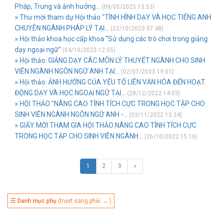
Pháp, Trung và ảnh hưởng...
(09/05/2025 13:53)
» Thư mời tham dự Hội thảo "TÌNH HÌNH DẠY VÀ HỌC TIẾNG ANH
CHUYÊN NGÀNH PHÁP LÝ TẠI...
(22/10/2023 07:48)
» Hội thảo khoa học cấp khoa “Sử dụng các trò chơi trong giảng
dạy ngoại ngữ”
(04/10/2023 12:55)
» Hội thảo: GIẢNG DẠY CÁC MÔN LÝ THUYẾT NGÀNH CHO SINH
VIÊN NGÀNH NGÔN NGỮ ANH TẠI...
(02/07/2023 19:01)
» Hội thảo: ẢNH HƯỞNG CỦA YẾU TỐ LIÊN VĂN HÓA ĐẾN HOẠT
ĐỘNG DẠY VÀ HỌC NGOẠI NGỮ TẠI...
(28/12/2022 14:03)
» HỘI THẢO "NÂNG CAO TÍNH TÍCH CỰC TRONG HỌC TẬP CHO
SINH VIÊN NGÀNH NGÔN NGỮ ANH -...
(03/11/2022 13:24)
» GIẤY MỜI THAM GIA HỘI THẢO NÂNG CAO TÍNH TÍCH CỰC
TRONG HỌC TẬP CHO SINH VIÊN NGÀNH...
(26/10/2022 15:16)
1
2
3
»
☰ Danh mục phụ
(trượt sang phải → )