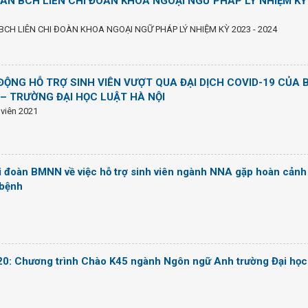
OÀN BCH LIÊN CHI ĐOÀN KHOA NGOẠI NGỮ PHÁP LÝ NHIỆM KỲ
BCH LIÊN CHI ĐOÀN KHOA NGOẠI NGỮ PHÁP LÝ NHIỆM KỲ 2023 - 2024
ĐỘNG HỖ TRỢ SINH VIÊN VƯỢT QUA ĐẠI DỊCH COVID-19 CỦA 
– TRƯỜNG ĐẠI HỌC LUẬT HÀ NỘI
 viên 2021
i đoàn BMNN về việc hỗ trợ sinh viên ngành NNA gặp hoàn cảnh
 bệnh
: Chương trình Chào K45 ngành Ngôn ngữ Anh trường Đại học