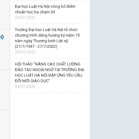
Đại học Luật Hà Nội công bố điểm
chuẩn học bạ chạm 30
22/07/2022
Trường Đại học Luật Hà Nội tổ chức
chương trình dâng hương kỷ niệm 75
BỘ
năm ngày Thương binh Liệt sỹ
(27/7/1947 - 27/7/2022)
20/07/2022
HỘI THẢO “NÂNG CAO CHẤT LƯỢNG
ĐÀO TẠO NGOẠI NGỮ TẠI TRƯỜNG ĐẠI
HỌC LUẬT HÀ NỘI ĐÁP ỨNG YÊU CẦU
ĐỔI MỚI GIÁO DỤC”
04/07/2022