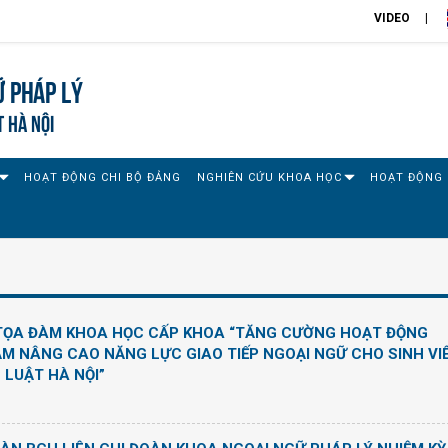
VIDEO
 pháp lý
T HÀ NỘI
HOẠT ĐỘNG CHI BỘ ĐẢNG
NGHIÊN CỨU KHOA HỌC
HOẠT ĐỘNG 
TỌA ĐÀM KHOA HỌC CẤP KHOA “TĂNG CƯỜNG HOẠT ĐỘNG
M NÂNG CAO NĂNG LỰC GIAO TIẾP NGOẠI NGỮ CHO SINH VI
 LUẬT HÀ NỘI”