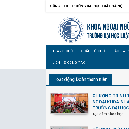
CỔNG TTĐT TRƯỜNG ĐẠI HỌC LUẬT HÀ NỘI
Khoa Ngoại ngữ
TRƯỜNG ĐẠI HỌC LUẬ
TRANG CHỦ
CƠ CẤU TỔ CHỨC
ĐÀO TẠO
LIÊN HỆ CÔNG TÁC
Hoạt động Đoàn thanh niên
CHƯƠNG TRÌNH 
NGOẠI KHÓA NHẰ
TRƯỜNG ĐẠI HỌC
Tọa đàm Khoa học