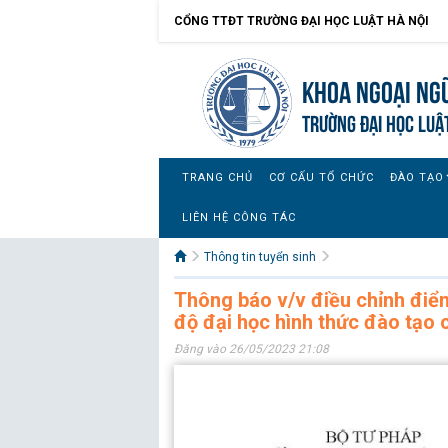
CỔNG TTĐT TRƯỜNG ĐẠI HỌC LUẬT HÀ NỘI
Khoa Ngoại ngữ
TRƯỜNG ĐẠI HỌC LUẬ
TRANG CHỦ
CƠ CẤU TỔ CHỨC
ĐÀO TẠO
LIÊN HỆ CÔNG TÁC
Thông tin tuyển sinh
Thông báo v/v điều chỉnh điể
độ đại học hình thức đào tạo
Đăng vào 26/05/2023 21:08