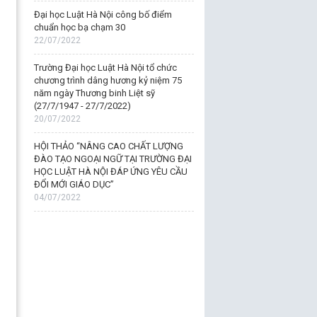
Đại học Luật Hà Nội công bố điểm
chuẩn học bạ chạm 30
22/07/2022
Trường Đại học Luật Hà Nội tổ chức
chương trình dâng hương kỷ niệm 75
năm ngày Thương binh Liệt sỹ
(27/7/1947 - 27/7/2022)
20/07/2022
HỘI THẢO “NÂNG CAO CHẤT LƯỢNG
ĐÀO TẠO NGOẠI NGỮ TẠI TRƯỜNG ĐẠI
HỌC LUẬT HÀ NỘI ĐÁP ỨNG YÊU CẦU
ĐỔI MỚI GIÁO DỤC”
04/07/2022