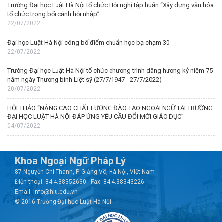
Trường Đại học Luật Hà Nội tổ chức Hội nghị tập huấn “Xây dựng văn hóa
tổ chức trong bối cảnh hội nhập”
22/07/2022
Đại học Luật Hà Nội công bố điểm chuẩn học bạ chạm 30
22/07/2022
Trường Đại học Luật Hà Nội tổ chức chương trình dâng hương kỷ niệm 75
năm ngày Thương binh Liệt sỹ (27/7/1947 - 27/7/2022)
20/07/2022
HỘI THẢO “NÂNG CAO CHẤT LƯỢNG ĐÀO TẠO NGOẠI NGỮ TẠI TRƯỜNG
ĐẠI HỌC LUẬT HÀ NỘI ĐÁP ỨNG YÊU CẦU ĐỔI MỚI GIÁO DỤC”
04/07/2022
Khoa Ngoại Ngữ Pháp Lý
87 Nguyễn Chí Thanh, P. Giảng Võ, Hà Nội, Việt Nam
Điện thoại: 84.4.38352630 - Fax: 84.4.38343226
Email: info@hlu.edu.vn
© 2016 Trường Đại học Luật Hà Nội