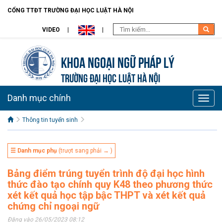
CỔNG TTĐT TRƯỜNG ĐẠI HỌC LUẬT HÀ NỘI
VIDEO
Khoa Ngoại ngữ pháp lý
TRƯỜNG ĐẠI HỌC LUẬT HÀ NỘI
Danh mục chính
Toggle
naviga
Thông tin tuyển sinh
☰ Danh mục phụ
(trượt sang phải → )
Bảng điểm trúng tuyển trình độ đại học hình
thức đào tạo chính quy K48 theo phương thức
xét kết quả học tập bậc THPT và xét kết quả
chứng chỉ ngoại ngữ
Đăng vào 26/05/2023 08:12