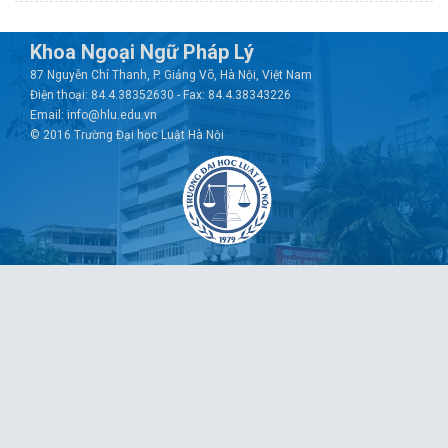
Khoa Ngoại Ngữ Pháp Lý
87 Nguyễn Chí Thanh, P. Giảng Võ, Hà Nội, Việt Nam
Điện thoại: 84.4.38352630 - Fax: 84.4.38343226
Email: info@hlu.edu.vn
© 2016 Trường Đại học Luật Hà Nội