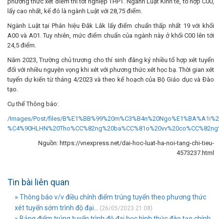
phương thức xét điểm thi tốt nghiệp THPT. Ngành Luật Kinh tế, tổ hợp C00,
lấy cao nhất, kế đó là ngành Luật với 28,75 điểm.
Ngành Luật tại Phân hiệu Đắk Lắk lấy điểm chuẩn thấp nhất 19 với khối
A00 và A01. Tuy nhiên, mức điểm chuẩn của ngành này ở khối C00 lên tới
24,5 điểm.
Năm 2023, Trường chủ trương cho thí sinh đăng ký nhiều tổ hợp xét tuyển
đối với nhiều nguyện vọng khi xét với phương thức xét học bạ. Thời gian xét
tuyển dự kiến từ tháng 4/2023 và theo kế hoạch của Bộ Giáo dục và Đào
tạo.
Cụ thể Thông báo:
/Images/Post/files/B%E1%BB%99%20m%C3%B4n%20Ngo%E1%BA%A1i
%C4%90HLHN%20Tho%CC%82ng%20ba%CC%81o%20vv%20co%CC%82ng
Nguồn: https://vnexpress.net/dai-hoc-luat-ha-noi-tang-chi-tieu-
4573237.html
Tin bài liên quan
» Thông báo v/v điều chỉnh điểm trúng tuyển theo phương thức
xét tuyển sớm trình độ đại...
(26/05/2023 21:08)
» Bảng điểm trúng tuyển trình độ đại học hình thức đào tạo chính