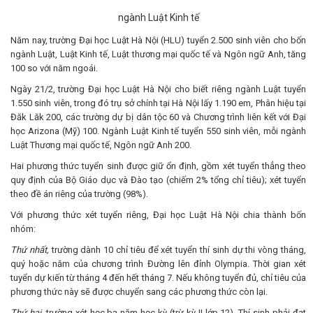
ngành Luật Kinh tế
Năm nay, trường Đại học Luật Hà Nội (HLU) tuyển 2.500 sinh viên cho bốn
ngành Luật, Luật Kinh tế, Luật thương mại quốc tế và Ngôn ngữ Anh, tăng
100 so với năm ngoái.
Ngày 21/2, trường Đại học Luật Hà Nội cho biết riêng ngành Luật tuyển
1.550 sinh viên, trong đó trụ sở chính tại Hà Nội lấy 1.190 em, Phân hiệu tại
Đăk Lăk 200, các trường dự bị dân tộc 60 và Chương trình liên kết với Đại
học Arizona (Mỹ) 100. Ngành Luật Kinh tế tuyển 550 sinh viên, mỗi ngành
Luật Thương mại quốc tế, Ngôn ngữ Anh 200.
Hai phương thức tuyển sinh được giữ ổn định, gồm xét tuyển thẳng theo
quy định của Bộ Giáo dục và Đào tạo (chiếm 2% tổng chỉ tiêu); xét tuyển
theo đề án riêng của trường (98%).
Với phương thức xét tuyển riêng, Đại học Luật Hà Nội chia thành bốn
nhóm:
Thứ nhất,
trường dành 10 chỉ tiêu để xét tuyển thí sinh dự thi vòng tháng,
quý hoặc năm của chương trình Đường lên đỉnh Olympia. Thời gian xét
tuyển dự kiến từ tháng 4 đến hết tháng 7. Nếu không tuyển đủ, chỉ tiêu của
phương thức này sẽ được chuyển sang các phương thức còn lại.
Thứ hai,
trường xét học bạ năm học kỳ (trừ kỳ II lớp 12). Thí sinh phải đạt