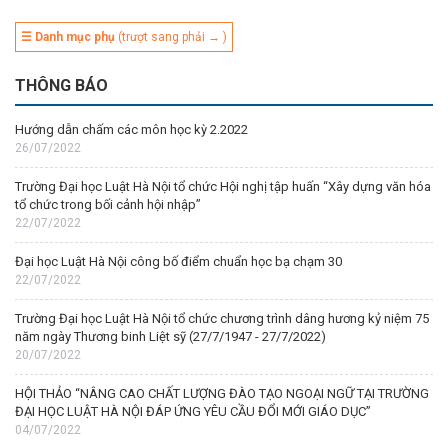
☰ Danh mục phụ
(trượt sang phải → )
THÔNG BÁO
Hướng dẫn chấm các môn học kỳ 2.2022
26/07/2022
Trường Đại học Luật Hà Nội tổ chức Hội nghị tập huấn “Xây dựng văn hóa
tổ chức trong bối cảnh hội nhập”
22/07/2022
Đại học Luật Hà Nội công bố điểm chuẩn học bạ chạm 30
22/07/2022
Trường Đại học Luật Hà Nội tổ chức chương trình dâng hương kỷ niệm 75
năm ngày Thương binh Liệt sỹ (27/7/1947 - 27/7/2022)
20/07/2022
HỘI THẢO “NÂNG CAO CHẤT LƯỢNG ĐÀO TẠO NGOẠI NGỮ TẠI TRƯỜNG
ĐẠI HỌC LUẬT HÀ NỘI ĐÁP ỨNG YÊU CẦU ĐỔI MỚI GIÁO DỤC”
04/07/2022