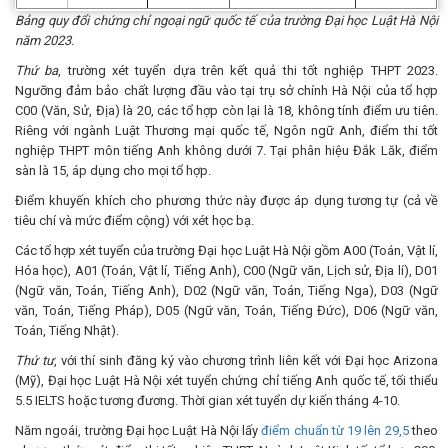
Bảng quy đổi chứng chỉ ngoại ngữ quốc tế của trường Đại học Luật Hà Nội
năm 2023.
Thứ ba
, trường xét tuyển dựa trên kết quả thi tốt nghiệp THPT 2023.
Ngưỡng đảm bảo chất lượng đầu vào tại trụ sở chính Hà Nội của tổ hợp
C00 (Văn, Sử, Địa) là 20, các tổ hợp còn lại là 18, không tính điểm ưu tiên.
Riêng với ngành Luật Thương mại quốc tế, Ngôn ngữ Anh, điểm thi tốt
nghiệp THPT môn tiếng Anh không dưới 7. Tại phân hiệu Đắk Lăk, điểm
sàn là 15, áp dụng cho mọi tổ hợp.
Điểm khuyến khích cho phương thức này được áp dụng tương tự (cả về
tiêu chí và mức điểm cộng) với xét học bạ.
Các tổ hợp xét tuyển của trường Đại học Luật Hà Nội gồm A00 (Toán, Vật lí,
Hóa học), A01 (Toán, Vật lí, Tiếng Anh), C00 (Ngữ văn, Lịch sử, Địa lí), D01
(Ngữ văn, Toán, Tiếng Anh), D02 (Ngữ văn, Toán, Tiếng Nga), D03 (Ngữ
văn, Toán, Tiếng Pháp), D05 (Ngữ văn, Toán, Tiếng Đức), D06 (Ngữ văn,
Toán, Tiếng Nhật).
Thứ tư
, với thí sinh đăng ký vào chương trình liên kết với Đại học Arizona
(Mỹ), Đại học Luật Hà Nội xét tuyển chứng chỉ tiếng Anh quốc tế, tối thiểu
5.5 IELTS hoặc tương đương. Thời gian xét tuyển dự kiến tháng 4-10.
Năm ngoái, trường Đại học Luật Hà Nội lấy
điểm chuẩn từ 19 lên 29,5
theo