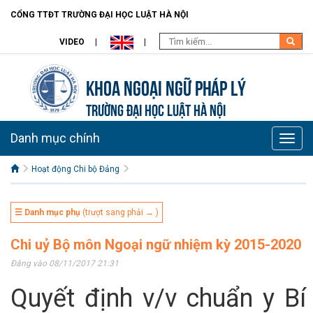
CỔNG TTĐT TRƯỜNG ĐẠI HỌC LUẬT HÀ NỘI
VIDEO
Khoa Ngoại ngữ pháp lý
TRƯỜNG ĐẠI HỌC LUẬT HÀ NỘI
Danh mục chính
Toggle
naviga
Hoạt động Chi bộ Đảng
☰ Danh mục phụ
(trượt sang phải → )
Chi uỷ Bộ môn Ngoại ngữ nhiệm kỳ 2015-2020
Đăng vào 08/11/2017 21:31
Quyết định v/v chuẩn y Bí