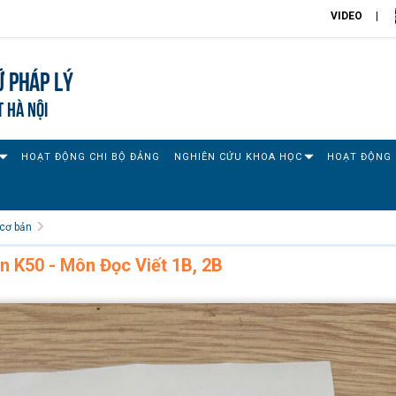
VIDEO
 pháp lý
T HÀ NỘI
HOẠT ĐỘNG CHI BỘ ĐẢNG
NGHIÊN CỨU KHOA HỌC
HOẠT ĐỘNG 
cơ bản
ần K50 - Môn Đọc Viết 1B, 2B