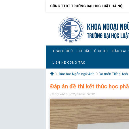
CỔNG TTĐT TRƯỜNG ĐẠI HỌC LUẬT HÀ NỘI
Khoa Ngoại ngữ
TRƯỜNG ĐẠI HỌC LUẬ
TRANG CHỦ
CƠ CẤU TỔ CHỨC
ĐÀO TẠO
LIÊN HỆ CÔNG TÁC
Đào tạo Ngôn ngữ Anh
Bộ môn Tiếng Anh 
Đáp án đề thi kết thúc học ph
Đăng vào 27/05/2026 16:32