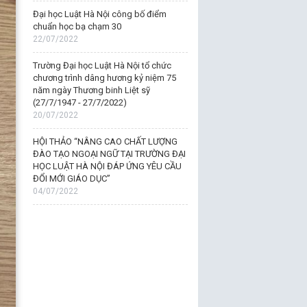
Đại học Luật Hà Nội công bố điểm
chuẩn học bạ chạm 30
22/07/2022
Trường Đại học Luật Hà Nội tổ chức
chương trình dâng hương kỷ niệm 75
năm ngày Thương binh Liệt sỹ
(27/7/1947 - 27/7/2022)
20/07/2022
HỘI THẢO “NÂNG CAO CHẤT LƯỢNG
ĐÀO TẠO NGOẠI NGỮ TẠI TRƯỜNG ĐẠI
HỌC LUẬT HÀ NỘI ĐÁP ỨNG YÊU CẦU
ĐỔI MỚI GIÁO DỤC”
04/07/2022