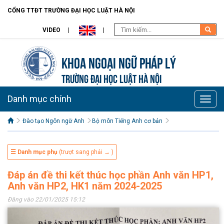
CỔNG TTĐT TRƯỜNG ĐẠI HỌC LUẬT HÀ NỘI
VIDEO
Khoa Ngoại ngữ pháp lý
TRƯỜNG ĐẠI HỌC LUẬT HÀ NỘI
Danh mục chính
Toggle
naviga
Đào tạo Ngôn ngữ Anh
Bộ môn Tiếng Anh cơ bản
☰ Danh mục phụ
(trượt sang phải → )
Đáp án đề thi kết thúc học phần Anh văn HP1,
Anh văn HP2, HK1 năm 2024-2025
Đăng vào 22/01/2025 15:12