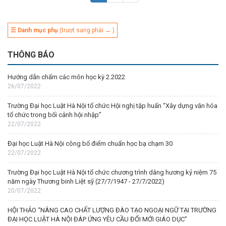
☰ Danh mục phụ
(trượt sang phải → )
THÔNG BÁO
Hướng dẫn chấm các môn học kỳ 2.2022
26/07/2022
Trường Đại học Luật Hà Nội tổ chức Hội nghị tập huấn “Xây dựng văn hóa
tổ chức trong bối cảnh hội nhập”
22/07/2022
Đại học Luật Hà Nội công bố điểm chuẩn học bạ chạm 30
22/07/2022
Trường Đại học Luật Hà Nội tổ chức chương trình dâng hương kỷ niệm 75
năm ngày Thương binh Liệt sỹ (27/7/1947 - 27/7/2022)
20/07/2022
HỘI THẢO “NÂNG CAO CHẤT LƯỢNG ĐÀO TẠO NGOẠI NGỮ TẠI TRƯỜNG
ĐẠI HỌC LUẬT HÀ NỘI ĐÁP ỨNG YÊU CẦU ĐỔI MỚI GIÁO DỤC”