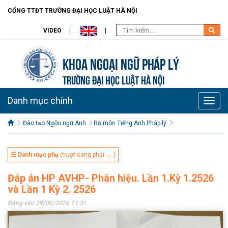
CỔNG TTĐT TRƯỜNG ĐẠI HỌC LUẬT HÀ NỘI
VIDEO
Khoa Ngoại ngữ pháp lý
TRƯỜNG ĐẠI HỌC LUẬT HÀ NỘI
Danh mục chính
Toggle
naviga
Đào tạo Ngôn ngữ Anh
Bộ môn Tiếng Anh Pháp lý
☰ Danh mục phụ
(trượt sang phải → )
Đáp án HP AVHP- Phân hiệu. Lần 1.Kỳ 1.2526
và Lần 1 Kỳ 2. 2526
Đăng vào 29/06/2026 11:31