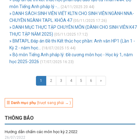
môn Tiếng Anh pháp lý -...
(24/11/2025 20:44)
» DANH SÁCH SINH VIÊN VIẾT KLTN CHO SINH VIÊN NGÀNH NNA-
CHUYÊN NGÀNH TAPL. KHÓA 47
(05/11/2025 17:26)
» DANH MỤC THỰC TẬP CHUYÊN MÔN (DÀNH CHO SINH VIÊN K47
THỰC TẬP NĂM 2025)
(05/11/2025 17:12)
» BMTAPL.Đáp án Đề thi Kết thúc học phần: Anh văn HP1 (Lần 1 -
Kỳ 2 - năm học...
(18/07/2025 15:44)
» Bộ môn Tiếng Anh pháp lý: Đề cương môn học - Học kỳ 1, năm
học 2025-2026
(17/07/2025 16:23)
1
2
3
4
5
6
»
☰ Danh mục phụ
(trượt sang phải → )
THÔNG BÁO
Hướng dẫn chấm các môn học kỳ 2.2022
26/07/2022