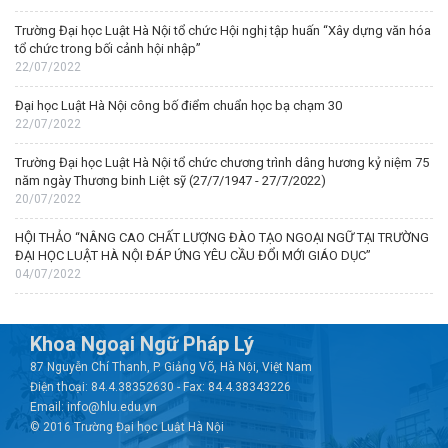
Trường Đại học Luật Hà Nội tổ chức Hội nghị tập huấn “Xây dựng văn hóa
tổ chức trong bối cảnh hội nhập”
22/07/2022
Đại học Luật Hà Nội công bố điểm chuẩn học bạ chạm 30
22/07/2022
Trường Đại học Luật Hà Nội tổ chức chương trình dâng hương kỷ niệm 75
năm ngày Thương binh Liệt sỹ (27/7/1947 - 27/7/2022)
20/07/2022
HỘI THẢO “NÂNG CAO CHẤT LƯỢNG ĐÀO TẠO NGOẠI NGỮ TẠI TRƯỜNG
ĐẠI HỌC LUẬT HÀ NỘI ĐÁP ỨNG YÊU CẦU ĐỔI MỚI GIÁO DỤC”
04/07/2022
Khoa Ngoại Ngữ Pháp Lý
87 Nguyễn Chí Thanh, P. Giảng Võ, Hà Nội, Việt Nam
Điện thoại: 84.4.38352630 - Fax: 84.4.38343226
Email: info@hlu.edu.vn
© 2016 Trường Đại học Luật Hà Nội