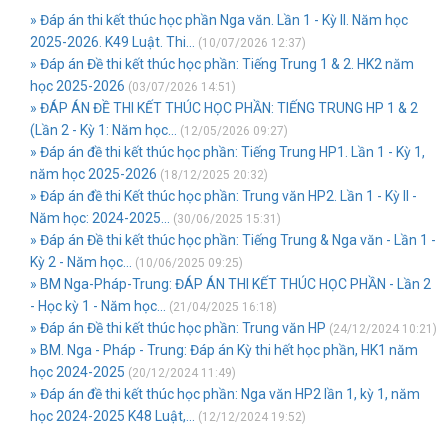
» Đáp án thi kết thúc học phần Nga văn. Lần 1 - Kỳ II. Năm học
2025-2026. K49 Luật. Thi...
(10/07/2026 12:37)
» Đáp án Đề thi kết thúc học phần: Tiếng Trung 1 & 2. HK2 năm
học 2025-2026
(03/07/2026 14:51)
» ĐÁP ÁN ĐỀ THI KẾT THÚC HỌC PHẦN: TIẾNG TRUNG HP 1 & 2
(Lần 2 - Kỳ 1: Năm học...
(12/05/2026 09:27)
» Đáp án đề thi kết thúc học phần: Tiếng Trung HP1. Lần 1 - Kỳ 1,
năm học 2025-2026
(18/12/2025 20:32)
» Đáp án đề thi Kết thúc học phần: Trung văn HP2. Lần 1 - Kỳ II -
Năm học: 2024-2025...
(30/06/2025 15:31)
» Đáp án Đề thi kết thúc học phần: Tiếng Trung & Nga văn - Lần 1 -
Kỳ 2 - Năm học...
(10/06/2025 09:25)
» BM Nga-Pháp-Trung: ĐÁP ÁN THI KẾT THÚC HỌC PHẦN - Lần 2
- Học kỳ 1 - Năm học...
(21/04/2025 16:18)
» Đáp án Đề thi kết thúc học phần: Trung văn HP
(24/12/2024 10:21)
» BM. Nga - Pháp - Trung: Đáp án Kỳ thi hết học phần, HK1 năm
học 2024-2025
(20/12/2024 11:49)
» Đáp án đề thi kết thúc học phần: Nga văn HP2 lần 1, kỳ 1, năm
học 2024-2025 K48 Luật,...
(12/12/2024 19:52)