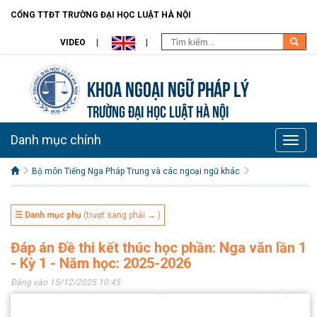
CỔNG TTĐT TRƯỜNG ĐẠI HỌC LUẬT HÀ NỘI
VIDEO
Khoa Ngoại ngữ pháp lý
TRƯỜNG ĐẠI HỌC LUẬT HÀ NỘI
Danh mục chính
Toggle
naviga
Bộ môn Tiếng Nga Pháp Trung và các ngoại ngữ khác
☰ Danh mục phụ
(trượt sang phải → )
Đáp án Đề thi kết thúc học phần: Nga văn lần 1
- Kỳ 1 - Năm học: 2025-2026
Đăng vào 15/12/2025 10:45