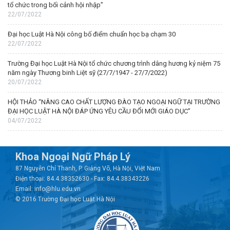
tổ chức trong bối cảnh hội nhập”
22/07/2022
Đại học Luật Hà Nội công bố điểm chuẩn học bạ chạm 30
22/07/2022
Trường Đại học Luật Hà Nội tổ chức chương trình dâng hương kỷ niệm 75
năm ngày Thương binh Liệt sỹ (27/7/1947 - 27/7/2022)
20/07/2022
HỘI THẢO “NÂNG CAO CHẤT LƯỢNG ĐÀO TẠO NGOẠI NGỮ TẠI TRƯỜNG
ĐẠI HỌC LUẬT HÀ NỘI ĐÁP ỨNG YÊU CẦU ĐỔI MỚI GIÁO DỤC”
04/07/2022
Khoa Ngoại Ngữ Pháp Lý
87 Nguyễn Chí Thanh, P. Giảng Võ, Hà Nội, Việt Nam
Điện thoại: 84.4.38352630 - Fax: 84.4.38343226
Email: info@hlu.edu.vn
© 2016 Trường Đại học Luật Hà Nội