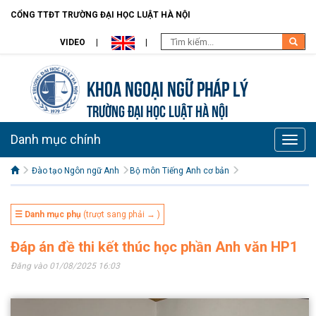
CỔNG TTĐT TRƯỜNG ĐẠI HỌC LUẬT HÀ NỘI
VIDEO
Khoa Ngoại ngữ pháp lý
TRƯỜNG ĐẠI HỌC LUẬT HÀ NỘI
Danh mục chính
Toggle
naviga
Đào tạo Ngôn ngữ Anh
Bộ môn Tiếng Anh cơ bản
☰ Danh mục phụ
(trượt sang phải → )
Đáp án đề thi kết thúc học phần Anh văn HP1
Đăng vào 01/08/2025 16:03